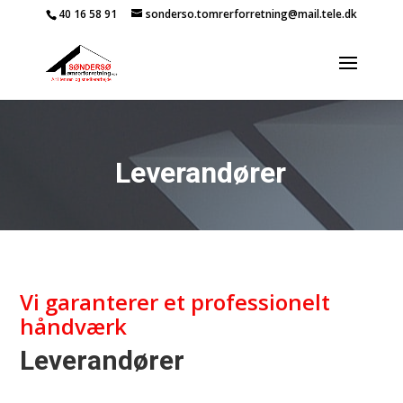
40 16 58 91
sonderso.tomrerforretning@mail.tele.dk
Leverandører
Vi garanterer et professionelt
håndværk
Leverandører