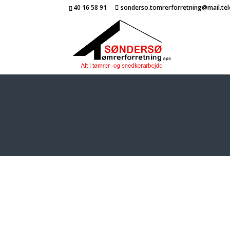
40 16 58 91
sonderso.tomrerforretning@mail.tel