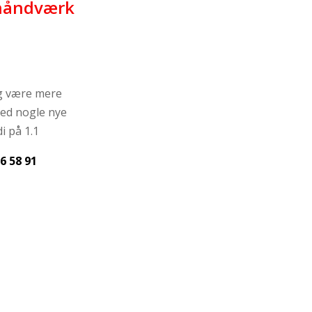
 håndværk
g være mere
med nogle nye
i på 1.1
6 58 91