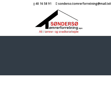
40 16 58 91
sonderso.tomrerforretning@mail.tel