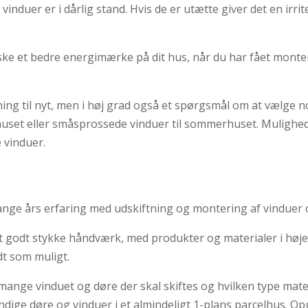
induer er i dårlig stand. Hvis de er utætte giver det en irri
e et bedre energimærke på dit hus, når du har fået monteret
ng til nyt, men i høj grad også et spørgsmål om at vælge no
uset eller småsprossede vinduer til sommerhuset. Mulighe
 vinduer.
nge års erfaring med udskiftning og montering af vinduer 
gligt godt stykke håndværk, med produkter og materialer i høje
dt som muligt.
r mange vinduet og døre der skal skiftes og hvilken type ma
dige døre og vinduer i et almindeligt 1-plans parcelhus. Opg