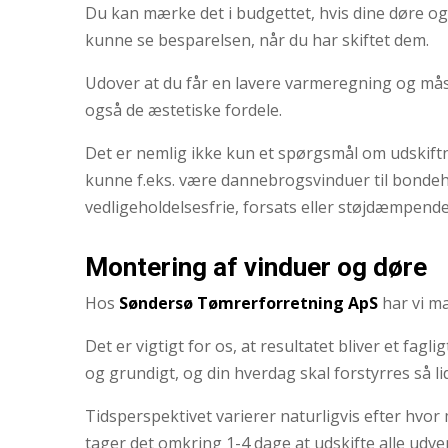
Du kan mærke det i budgettet, hvis dine døre og v
kunne se besparelsen, når du har skiftet dem.
Udover at du får en lavere varmeregning og måsk
også de æstetiske fordele.
Det er nemlig ikke kun et spørgsmål om udskiftni
kunne f.eks. være dannebrogsvinduer til bondeh
vedligeholdelsesfrie, forsats eller støjdæmpende
Montering af vinduer og døre
Hos
Søndersø Tømrerforretning ApS
har vi ma
Det er vigtigt for os, at resultatet bliver et fa
og grundigt, og din hverdag skal forstyrres så li
Tidsperspektivet varierer naturligvis efter hvo
tager det omkring 1-4 dage at udskifte alle udven