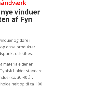
 håndværk
 nye vinduer
ten af Fyn
vinduer og døre i
top disse produkter
idspunkt udskiftes.
t materiale der er
 Typisk holder standard
nduer ca. 30-40 år.
lde helt op til ca. 100