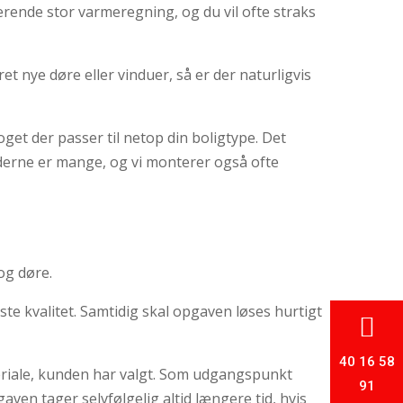
terende stor varmeregning, og du vil ofte straks
 nye døre eller vinduer, så er der naturligvis
get der passer til netop din boligtype. Det
derne er mange, og vi monterer også ofte
og døre.
ste kvalitet. Samtidig skal opgaven løses hurtigt

40 16 58
teriale, kunden har valgt. Som udgangspunkt
91
aven tager selvfølgelig altid længere tid, hvis